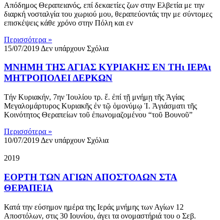
Απόδημος Θεραπειανός, επί δεκαετίες ζων στην Ελβετία με την
διαρκή νοσταλγία του χωριού μου, θεραπεύοντάς την με σύντομες
επισκέψεις κάθε χρόνο στην Πόλη και εν
Περισσότερα »
15/07/2019
Δεν υπάρχουν Σχόλια
ΜΝΗΜΗ ΤΗΣ ΑΓΙΑΣ ΚΥΡΙΑΚΗΣ ΕΝ ΤΗι ΙΕΡΑι
ΜΗΤΡΟΠΟΛΕΙ ΔΕΡΚΩΝ
Τήν Κυριακήν, 7ην Ἰουλίου τρ. ἔ. ἐπί τῇ μνήμῃ τῆς Ἁγίας
Μεγαλομάρτυρος Κυριακῆς ἐν τῷ ὁμονύμῳ Ἱ. Ἁγιάσματι τῆς
Κοινότητος Θεραπείων τοῦ ἐπωνομαζομένου “τοῦ Βουνοῦ”
Περισσότερα »
10/07/2019
Δεν υπάρχουν Σχόλια
2019
ΕOΡΤΗ ΤΩΝ ΑΓΙΩΝ ΑΠΟΣΤΟΛΩΝ ΣΤΑ
ΘΕΡΑΠΕΙΑ
Κατά την εύσημον ημέρα της Ιεράς μνήμης των Αγίων 12
Αποστόλων, στις 30 Ιουνίου, άγει τα ονομαστήριά του ο Σεβ.