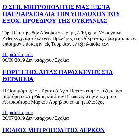
Ο ΣΕΒ. ΜΗΤΡΟΠΟΛΙΤΗΣ ΜΑΣ ΕΙΣ ΤΑ
ΠΑΤΡΙΑΡΧΕΙΑ ΔΙΑ ΤΗΝ ΥΠΟΔΟΧΗΝ ΤΟΥ
ΕΞΟΧ. ΠΡΟΕΔΡΟΥ ΤΗΣ ΟΥΚΡΑΝΙΑΣ
Τήν Πέμπτην, 8ην Αὐγούστου τρ. μ., ὁ Ἐξοχ. κ. Volodymyr
Zelenskyy, ἄρτι ἐκλεγείς Πρόεδρος τῆς Οὐκρανίας, πραγματοποιῶν
ἐπίσημον ἐπίσκεψιν, εἰς Τουρκίαν, ἐν τῷ πλαισίῳ τῶν
Περισσότερα »
08/08/2019
Δεν υπάρχουν Σχόλια
ΕΟΡΤΗ ΤΗΣ ΑΓΙΑΣ ΠΑΡΑΣΚΕΥΗΣ ΣΤΑ
ΘΕΡΑΠΕΙΑ
Η Οσιομάρτυς του Χριστού Αγία Παρασκευή που έζησε και
μαρτύρησε στη Ρώμη κατά τον Β΄ αιώνα, στην εποχή του
Αυτοκράτορα Μάρκου Αυρήλιου είναι η πολιούχος
Περισσότερα »
26/07/2019
Δεν υπάρχουν Σχόλια
ΠΟΛΙΟΣ ΜΗΤΡΟΠΟΛΙΤΗΣ ΔΕΡΚΩΝ